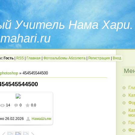
ый Учитель Нама Хари.
mahari.ru
ас
Гость
|
RSS
|
Главная
|
Фотоальбомы Абсолюта
|
Регистрация
|
Вход
Мен
photoshop
» 454545544500
454545544500
Гл
Ка
Фо
14
0
0.0
 реальном размере
746x720
/
Кат
мо
но
26.02.2026
НамаШъям
352.3Kb
Гос
Фо