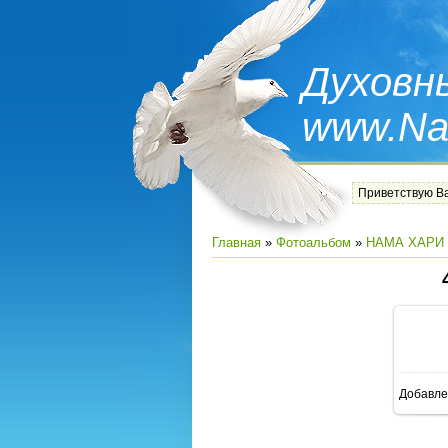
Духовн
www.Na
Приветствую В
Главная
»
Фотоальбом
»
НАМА ХАРИ 
В
Добавле