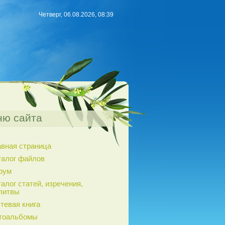
Четверг, 06.08.2026, 08:39
ю сайта
авная страница
талог файлов
рум
алог статей, изречения,
литвы
тевая книга
тоальбомы