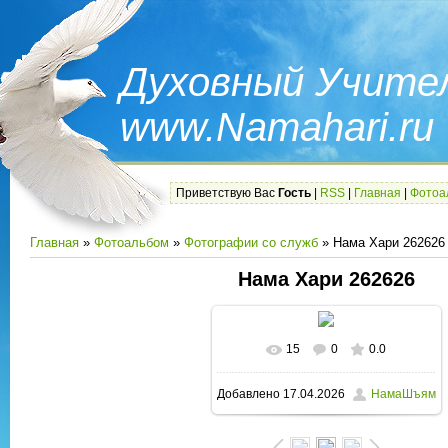
Духовный Учител
www.Namahari.ru
Приветствую Вас
Гость
|
RSS
|
Главная
|
Фотоа
Главная
»
Фотоальбом
»
Фотографии со служб
» Нама Хари 262626
Нама Хари 262626
15
0
0.0
В реальном размере
600x475
/
Добавлено
17.04.2026
НамаШъям
237.9Kb