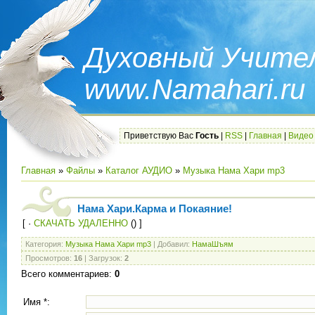
Духовный Учител
www.Namahari.ru
Приветствую Вас
Гость
|
RSS
|
Главная
|
Видео
Главная
»
Файлы
»
Каталог АУДИО
»
Музыка Нама Хари mp3
Нама Хари.Карма и Покаяние!
[ ·
СКАЧАТЬ УДАЛЕННО
() ]
Категория
:
Музыка Нама Хари mp3
|
Добавил
:
НамаШъям
Просмотров
:
16
|
Загрузок
:
2
Всего комментариев
:
0
Имя *: